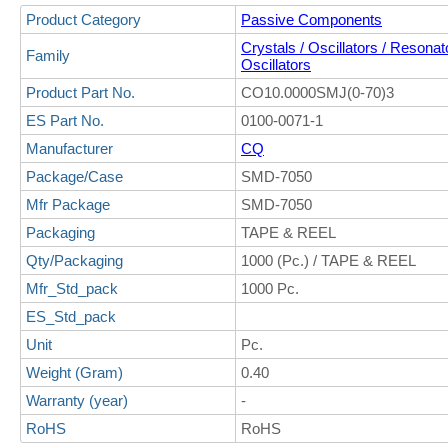
Product Category
Passive Components
Crystals / Oscillators / Resonat
Family
Oscillators
Product Part No.
CO10.0000SMJ(0-70)3
ES Part No.
0100-0071-1
Manufacturer
CQ
Package/Case
SMD-7050
Mfr Package
SMD-7050
Packaging
TAPE & REEL
Qty/Packaging
1000 (Pc.) / TAPE & REEL
Mfr_Std_pack
1000 Pc.
ES_Std_pack
Unit
Pc.
Weight (Gram)
0.40
Warranty (year)
-
RoHS
RoHS