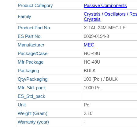
Product Category
Passive Components
Crystals / Oscillators / Re
Family
Crystals
Product Part No.
X-TAL-24M-MEC-LF
ES Part No.
0099-0194-8
Manufacturer
MEC
Package/Case
HC-49U
Mfr Package
HC-49U
Packaging
BULK
Qty/Packaging
100 (Pc.) / BULK
Mfr_Std_pack
1000 Pc.
ES_Std_pack
Unit
Pc.
Weight (Gram)
2.10
Warranty (year)
-