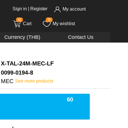
Sign in
|
Register
My account
0
0
Cart
My wishlist
Currency (THB)
Contact Us
X-TAL-24M-MEC-LF
0099-0194-8
MEC
See more products
60