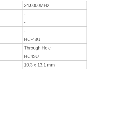
24.0000MHz
-
-
-
HC-49U
Through Hole
HC49U
10.3 x 13.1 mm