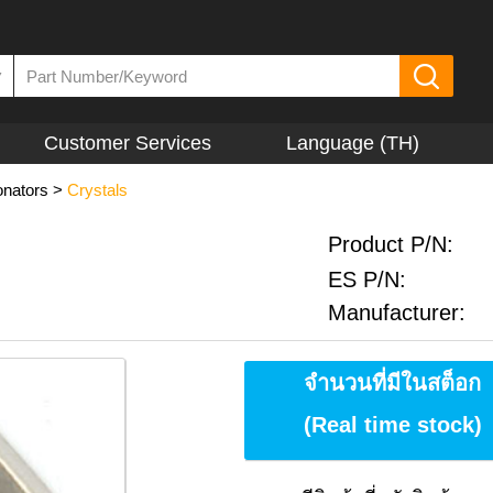
▼
Customer Services
Language (TH)
onators
>
Crystals
Product P/N:
ES P/N:
Manufacturer:
จำนวนที่มีในสต็อก
(Real time stock)