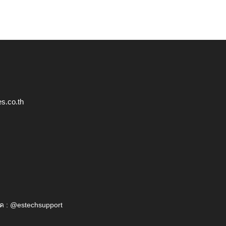
s.co.th
ค : @estechsupport