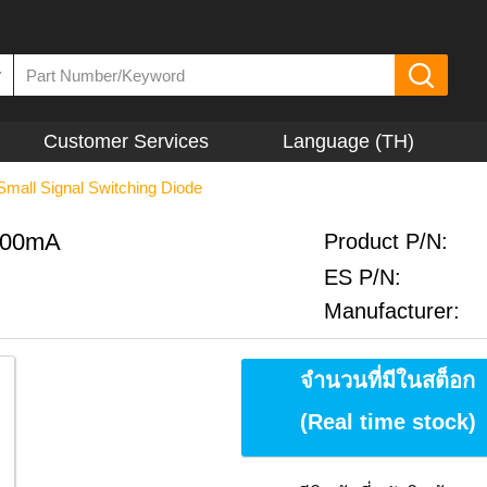
▼
Customer Services
Language (TH)
Small Signal Switching Diode
/100mA
Product P/N:
ES P/N:
Manufacturer:
จำนวนที่มีในสต็อก
(Real time stock)