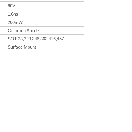
80V
1.6ns
200mW
Common Anode
SOT-23,323,346,363,416,457
Surface Mount