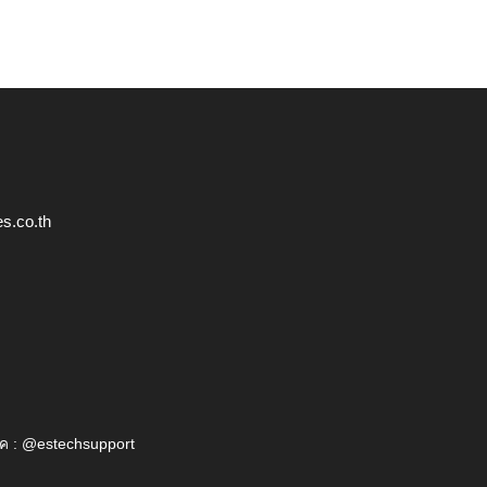
s.co.th
ค : @estechsupport