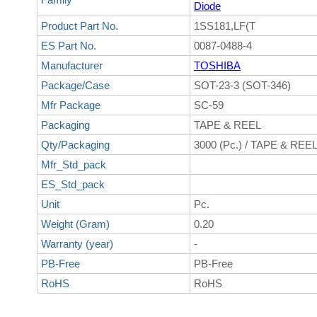
Diode
Product Part No.
1SS181,LF(T
ES Part No.
0087-0488-4
Manufacturer
TOSHIBA
Package/Case
SOT-23-3 (SOT-346)
Mfr Package
SC-59
Packaging
TAPE & REEL
Qty/Packaging
3000 (Pc.) / TAPE & REE
Mfr_Std_pack
ES_Std_pack
Unit
Pc.
Weight (Gram)
0.20
Warranty (year)
-
PB-Free
PB-Free
RoHS
RoHS