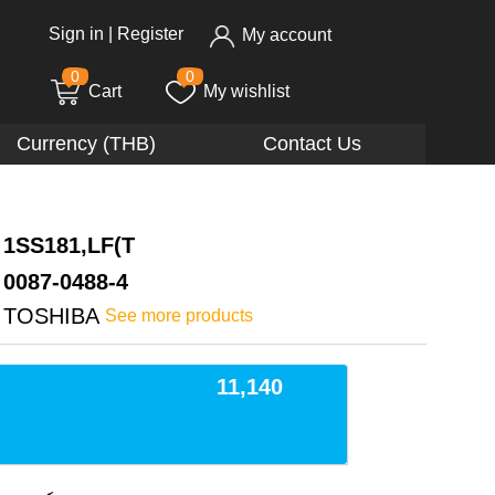
Sign in
|
Register
My account
0
0
Cart
My wishlist
Currency (THB)
Contact Us
1SS181,LF(T
0087-0488-4
TOSHIBA
See more products
11,140