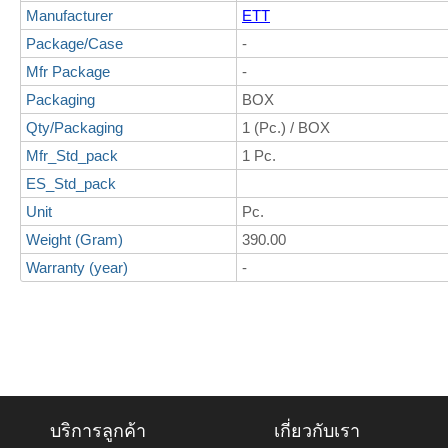
Manufacturer
ETT
Package/Case
-
Mfr Package
-
Packaging
BOX
Qty/Packaging
1 (Pc.) / BOX
Mfr_Std_pack
1 Pc.
ES_Std_pack
Unit
Pc.
Weight (Gram)
390.00
Warranty (year)
-
บริการลูกค้า
เกี่ยวกับเรา