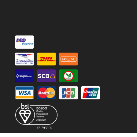
FS 793909