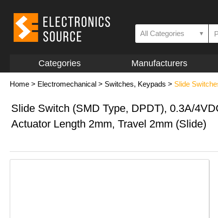
All Categories
▼
Categories
Manufacturers
Home
>
Electromechanical
>
Switches, Keypads
>
Slide Switche
Slide Switch (SMD Type, DPDT), 0.3A/4VD
Actuator Length 2mm, Travel 2mm (Slide)