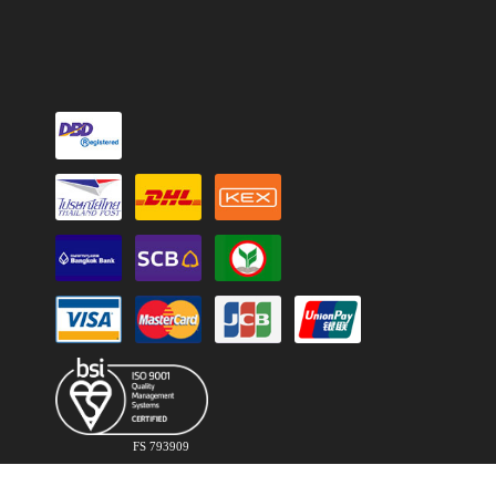
FS 793909