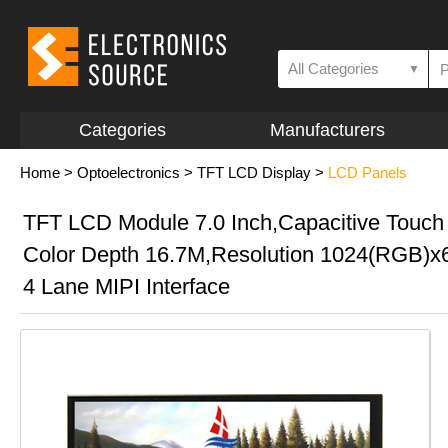
All Categories
▼
Categories
Manufacturers
Home
>
Optoelectronics
>
TFT LCD Display
>
LCD Panels
TFT LCD Module 7.0 Inch,Capacitive Touch
Color Depth 16.7M,Resolution 1024(RGB)x
4 Lane MIPI Interface