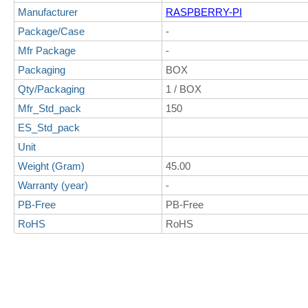
Manufacturer
RASPBERRY-PI
Package/Case
-
Mfr Package
-
Packaging
BOX
Qty/Packaging
1 / BOX
Mfr_Std_pack
150
ES_Std_pack
Unit
Weight (Gram)
45.00
Warranty (year)
-
PB-Free
PB-Free
RoHS
RoHS