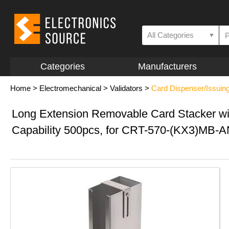
All Categories
▼
Categories
Manufacturers
Home
>
Electromechanical
>
Validators
>
Card Dispenser/Issuin
Long Extension Removable Card Stacker wi
Capability 500pcs, for CRT-570-(KX3)MB-