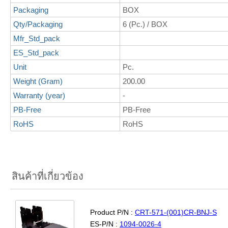
Packaging
BOX
Qty/Packaging
6 (Pc.) / BOX
Mfr_Std_pack
ES_Std_pack
Unit
Pc.
Weight (Gram)
200.00
Warranty (year)
-
PB-Free
PB-Free
RoHS
RoHS
สินค้าที่เกี่ยวข้อง
Product P/N :
CRT-571-(001)CR-BNJ-S
ES-P/N :
1094-0026-4