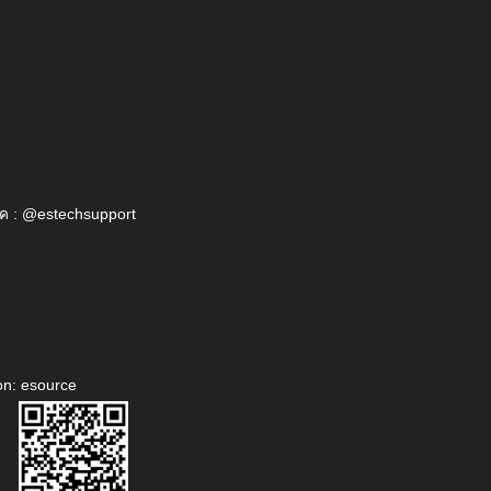
ค : @estechsupport
on: esource