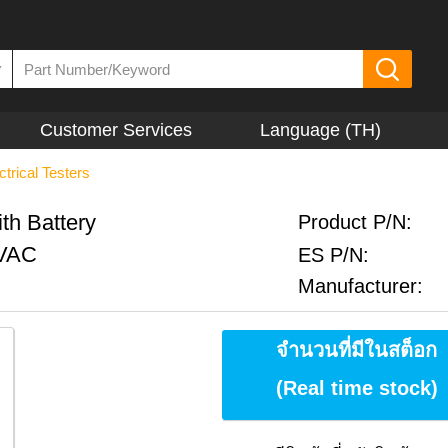
▼
Customer Services
Language (TH)
ctrical Testers
th Battery
Product P/N:
0VAC
ES P/N:
Manufacturer:
จำนวนที่มีในสต็อก
(Real time stock)