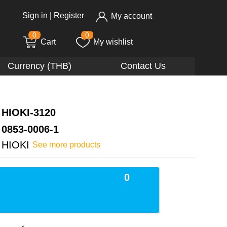
Sign in
|
Register
My account
0
0
Cart
My wishlist
Currency (THB)
Contact Us
HIOKI-3120
0853-0006-1
HIOKI
See more products
0