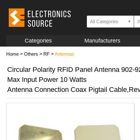
All Categories
▼
Categories
Manufacturers
Home
>
Others
>
RF
>
Antennas
Circular Polarity RFID Panel Antenna 902-
Max Input Power 10 Watts
Antenna Connection Coax Pigtail Cable,R