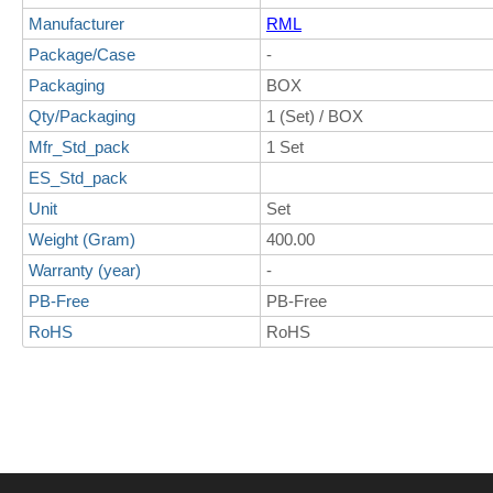
Manufacturer
RML
Package/Case
-
Packaging
BOX
Qty/Packaging
1 (Set) / BOX
Mfr_Std_pack
1 Set
ES_Std_pack
Unit
Set
Weight (Gram)
400.00
Warranty (year)
-
PB-Free
PB-Free
RoHS
RoHS