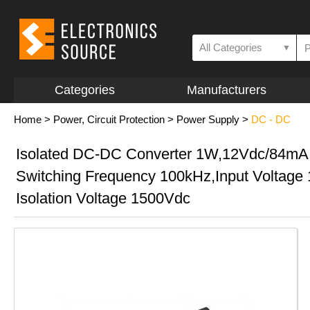
All Categories
▼
Categories
Manufacturers
Home
>
Power, Circuit Protection
>
Power Supply
>
DC - DC
Isolated DC-DC Converter 1W,12Vdc/84mA
Switching Frequency 100kHz,Input Voltage
Isolation Voltage 1500Vdc