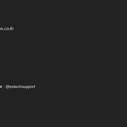
s.co.th
ค : @estechsupport