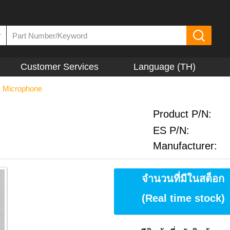
▼
Customer Services
Language (TH)
, Microphone
Product P/N:
ES P/N:
Manufacturer:
จำนวนที่มีในสต็อก
(Real time stock)