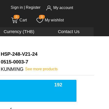
Sign in
|
Register
My account
0
0
Cart
My wishlist
Currency (THB)
Contact Us
HSP-248-V21-24
0515-0003-7
KUNMING
See more products
192