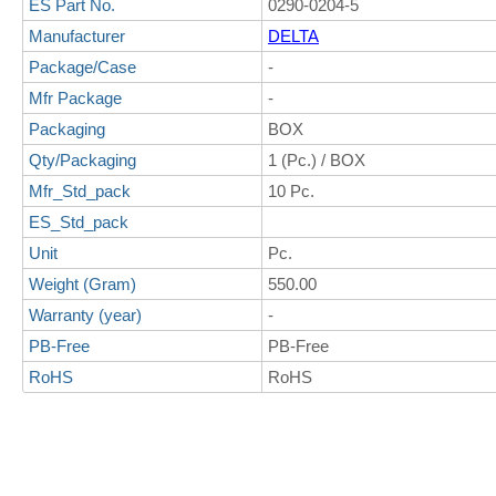
ES Part No.
0290-0204-5
Manufacturer
DELTA
Package/Case
-
Mfr Package
-
Packaging
BOX
Qty/Packaging
1 (Pc.) / BOX
Mfr_Std_pack
10 Pc.
ES_Std_pack
Unit
Pc.
Weight (Gram)
550.00
Warranty (year)
-
PB-Free
PB-Free
RoHS
RoHS