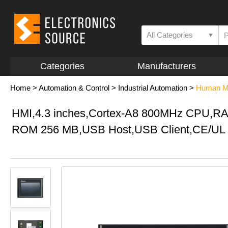
All Categories
▼
Categories
Manufacturers
Home
>
Automation & Control
>
Industrial Automation
>
Human Ma
HMI,4.3 inches,Cortex-A8 800MHz CPU,R
ROM 256 MB,USB Host,USB Client,CE/UL ce