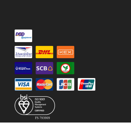
FS 793909