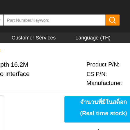
▼
Customer Services
Language (TH)
s
epth 16.2M
Product P/N:
o Interface
ES P/N:
Manufacturer:
จำนวนที่มีในสต็อก
(Real time stock)