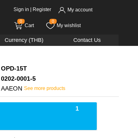
Sign in
|
Register
My account
0
0
Cart
My wishlist
Currency (THB)
Contact Us
OPD-15T
0202-0001-5
AAEON
See more products
1