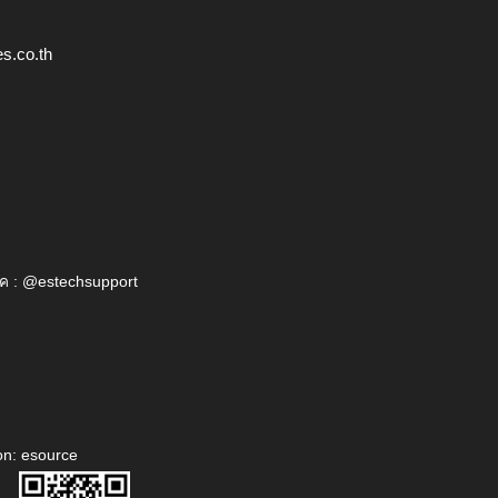
s.co.th
ค : @estechsupport
on: esource