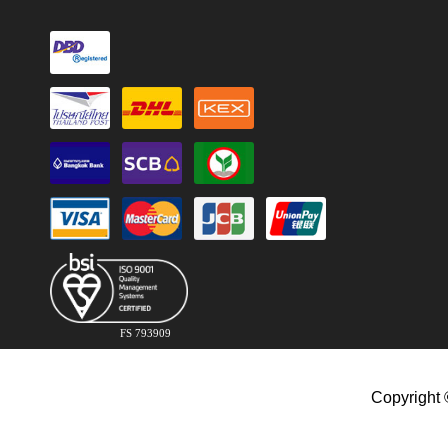
FS 793909
Copyright 