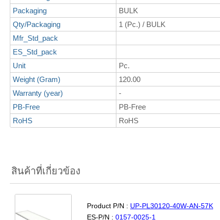
Packaging
BULK
Qty/Packaging
1 (Pc.) / BULK
Mfr_Std_pack
ES_Std_pack
Unit
Pc.
Weight (Gram)
120.00
Warranty (year)
-
PB-Free
PB-Free
RoHS
RoHS
สินค้าที่เกี่ยวข้อง
Product P/N :
UP-PL30120-40W-AN-57K
ES-P/N :
0157-0025-1