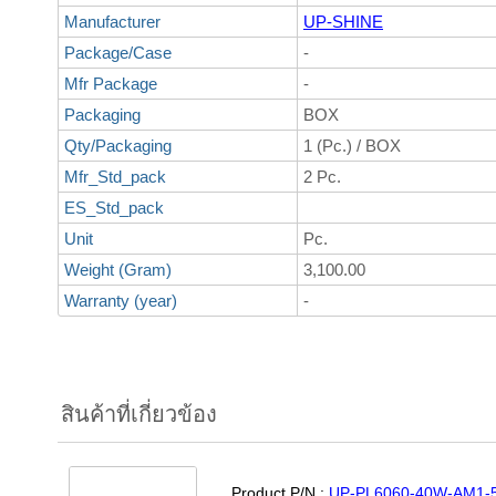
Manufacturer
UP-SHINE
Package/Case
-
Mfr Package
-
Packaging
BOX
Qty/Packaging
1 (Pc.) / BOX
Mfr_Std_pack
2 Pc.
ES_Std_pack
Unit
Pc.
Weight (Gram)
3,100.00
Warranty (year)
-
สินค้าที่เกี่ยวข้อง
Product P/N :
UP-PL6060-40W-AM1-