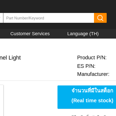
▼
Customer Services
Language (TH)
el Light
Product P/N:
ES P/N:
Manufacturer:
จำนวนที่มีในสต็อก
(Real time stock)