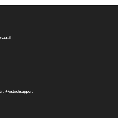
s.co.th
ค : @estechsupport