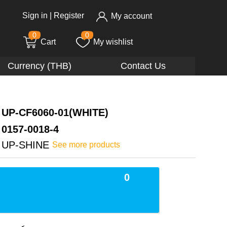
Sign in
|
Register
My account
0
0
Cart
My wishlist
Currency (THB)
Contact Us
UP-CF6060-01(WHITE)
0157-0018-4
UP-SHINE
See more products
0