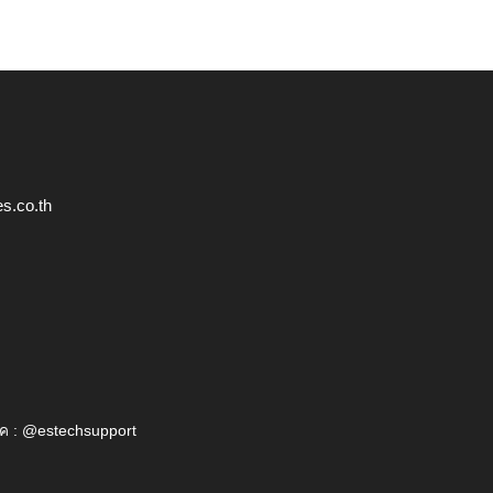
s.co.th
ค : @estechsupport