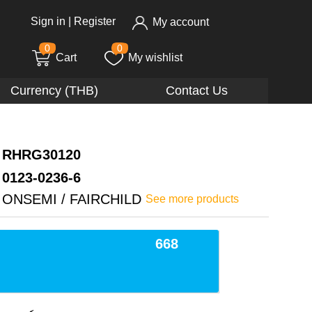
Sign in
|
Register
My account
0
0
Cart
My wishlist
Currency (THB)
Contact Us
RHRG30120
0123-0236-6
ONSEMI / FAIRCHILD
See more products
668