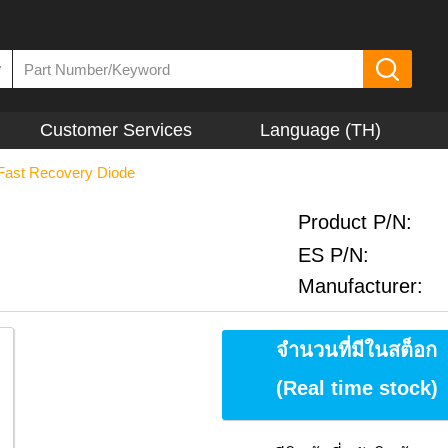
▼
Customer Services
Language (TH)
Fast Recovery Diode
Product P/N:
ES P/N:
Manufacturer:
จำนวนที่มีในสต็อก
(Real time stock)