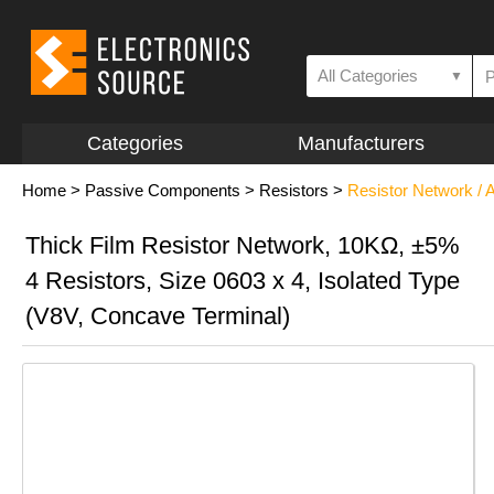
All Categories
▼
Categories
Manufacturers
Home
>
Passive Components
>
Resistors
>
Resistor Network / 
Thick Film Resistor Network, 10KΩ, ±5%
4 Resistors, Size 0603 x 4, Isolated Type
(V8V, Concave Terminal)