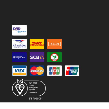
FS 793909