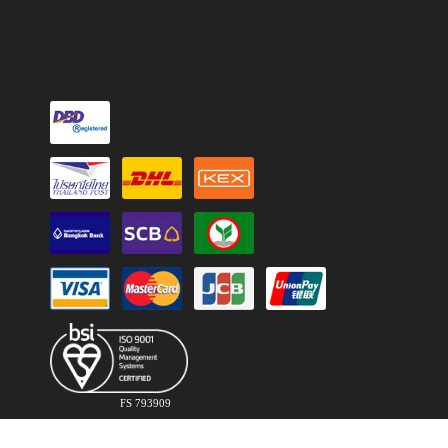
FS 793909