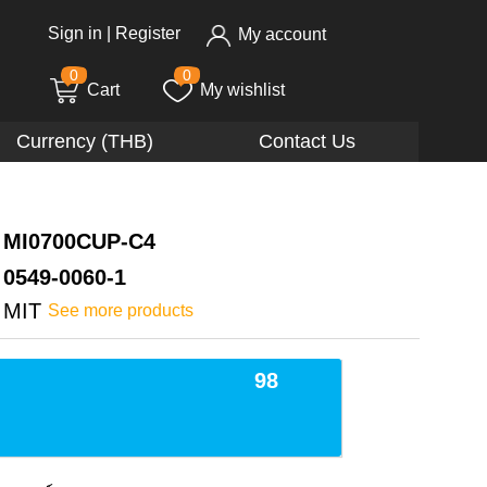
Sign in
|
Register
My account
0
0
Cart
My wishlist
Currency (THB)
Contact Us
MI0700CUP-C4
0549-0060-1
MIT
See more products
98