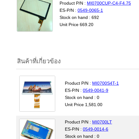
Product P/N :
MI0700CUP-C4-F4.75
ES-P/N :
0549-0065-1
Stock on hand : 692
Unit Price 669.20
สินค้าที่เกี่ยวข้อง
Product P/N :
MI0700S4T-1
ES-P/N :
0549-0041-9
Stock on hand : 0
Unit Price 1,581.00
Product P/N :
MI0700LT
ES-P/N :
0549-0014-6
Stock on hand : 0