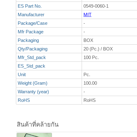
ES Part No.
0549-0060-1
Manufacturer
MIT
Package/Case
-
Mfr Package
-
Packaging
BOX
Qty/Packaging
20 (Pc.) / BOX
Mfr_Std_pack
100 Pc.
ES_Std_pack
Unit
Pc.
Weight (Gram)
100.00
Warranty (year)
-
RoHS
RoHS
สินค้าที่คล้ายกัน