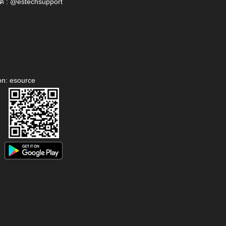
ค : @estechsupport
on: esource