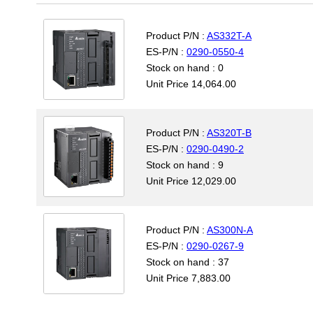
Product P/N :
AS332T-A
ES-P/N :
0290-0550-4
Stock on hand : 0
Unit Price 14,064.00
Product P/N :
AS320T-B
ES-P/N :
0290-0490-2
Stock on hand : 9
Unit Price 12,029.00
Product P/N :
AS300N-A
ES-P/N :
0290-0267-9
Stock on hand : 37
Unit Price 7,883.00