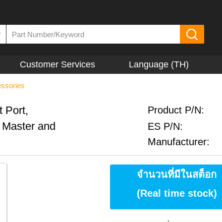
▼
Customer Services
Language (TH)
ssories
 Port,
Product P/N:
 Master and
ES P/N:
Manufacturer:
จำนวนที่มีในสต็อก
(Real time stock)