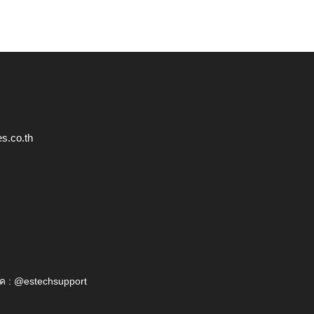
s.co.th
ค : @estechsupport