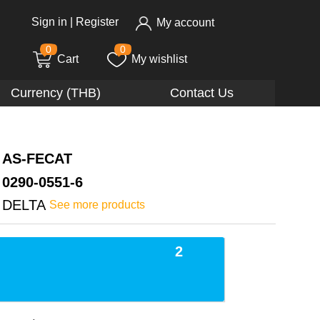
Sign in
|
Register
My account
0
0
Cart
My wishlist
Currency (THB)
Contact Us
AS-FECAT
0290-0551-6
DELTA
See more products
2