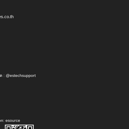
s.co.th
ค : @estechsupport
on: esource