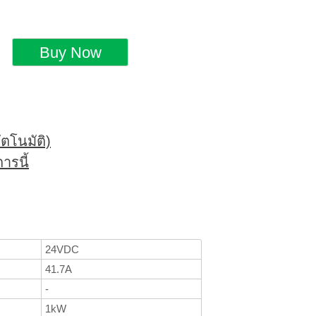
ตโนมัติ)
ารนี้
24VDC
41.7A
-
1kW