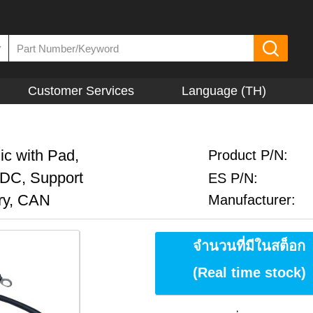
▼
Customer Services
Language (TH)
c with Pad,
Product P/N:
VDC, Support
ES P/N:
ry, CAN
Manufacturer:
จำนวนที่มีในสต็อก
(Real time stock)