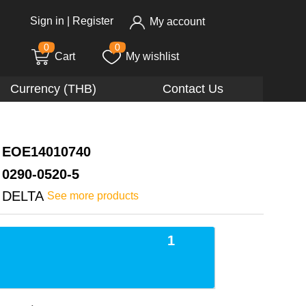
Sign in
|
Register
My account
0
0
Cart
My wishlist
Currency (THB)
Contact Us
EOE14010740
0290-0520-5
DELTA
See more products
1