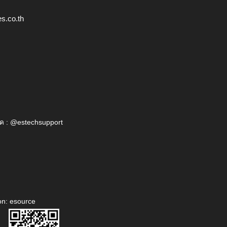
s.co.th
ค : @estechsupport
on: esource