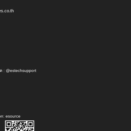
s.co.th
ค : @estechsupport
on: esource