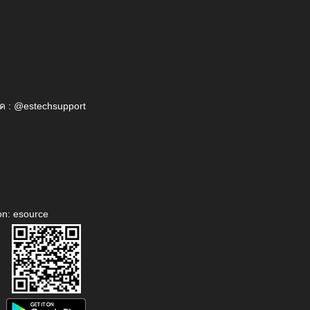
ค : @estechsupport
on: esource