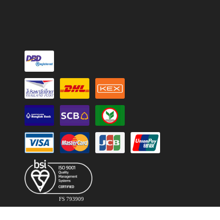
FS 793909