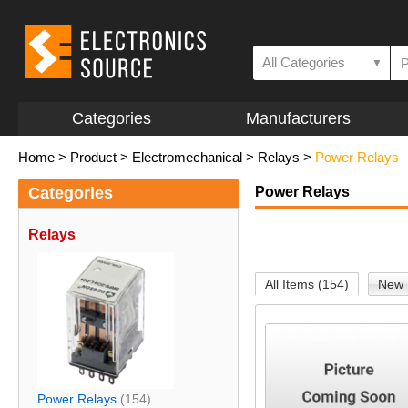
All Categories
▼
Categories
Manufacturers
Home
>
Product
>
Electromechanical
>
Relays
>
Power Relays
Categories
Power Relays
Relays
All Items (154)
New 
Power Relays
(154)