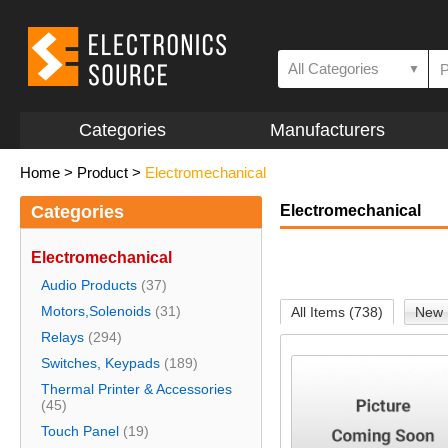
All Categories
▼
Categories
Manufacturers
Home
>
Product
>
Electromechanical
Categories
Electromechanical
Electromechanical
Audio Products
(37)
Motors,Solenoids
(31)
All Items (738)
New 
Relays
(294)
Switches, Keypads
(189)
Thermal Printer & Accessories
(45)
Touch Panel
(19)