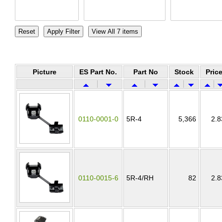
Picture
ES Part No.
Part No
Stock
Pric
0110-0001-0
5R-4
5,366
2.8
0110-0015-6
5R-4/RH
82
2.8