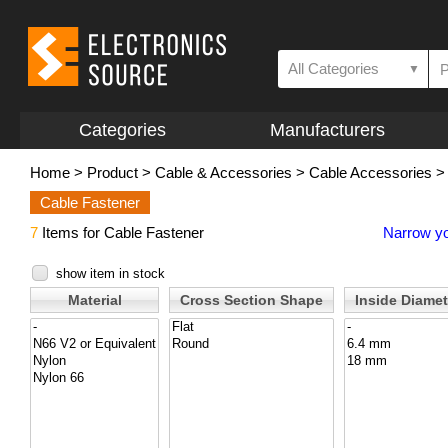
All Categories
▼
Categories
Manufacturers
Home
>
Product
>
Cable & Accessories
>
Cable Accessories
Cable Fastener
7
Items for Cable Fastener
Narrow yo
show item in stock
Material
Cross Section Shape
Inside Diamet