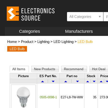
All Categories
▼
Categories
Manufacturers
Home
>
Product
>
Lighting
>
LED Lighting
>
LED Bulb
LED Bulb
All Items
New Products
Recommend
Hot Deal
Picture
ES Part No.
Part no
Stock
Price
0505-0098-1
E27-L8-7W-WW
35
273.0