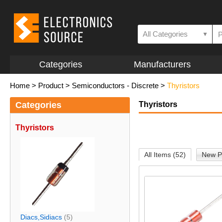
All Categories
▼
Categories
Manufacturers
Home
>
Product
>
Semiconductors - Discrete
>
Thyristors
Categories
Thyristors
Thyristors
All Items (52)
New P
Diacs,Sidiacs
(5)