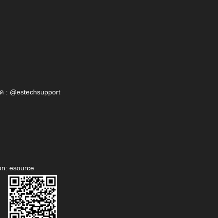
ค : @estechsupport
on: esource