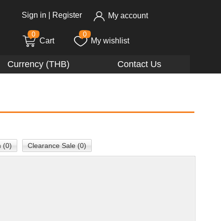
Sign in
|
Register
My account
0
0
Cart
My wishlist
Currency (THB)
Contact Us
 (0)
Clearance Sale (0)