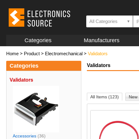
All Categories
▼
Categories
Manufacturers
Home
>
Product
>
Electromechanical
>
Validators
Categories
Validators
Validators
All Items (123)
New 
Accessories
(36)