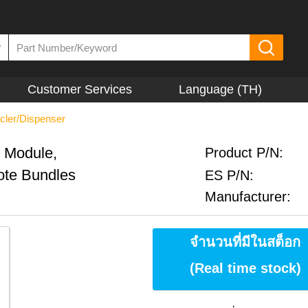
▼
Customer Services
Language (TH)
ycler/Dispenser
 Module,
Product P/N:
ote Bundles
ES P/N:
Manufacturer:
จำนวนที่มีในสต็อก
(Real time stock)