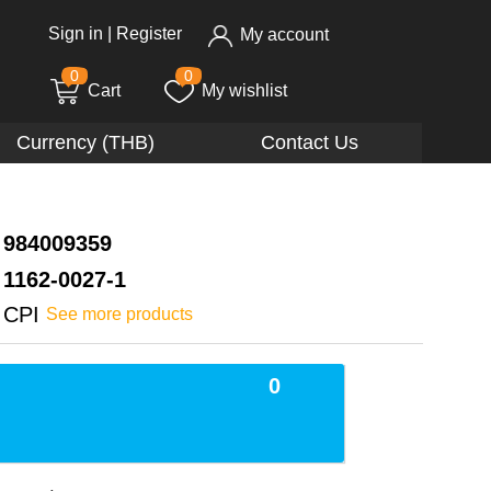
Sign in
|
Register
My account
0
0
Cart
My wishlist
Currency (THB)
Contact Us
984009359
1162-0027-1
CPI
See more products
0