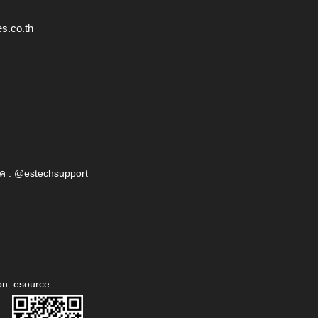
s.co.th
ค : @estechsupport
on: esource