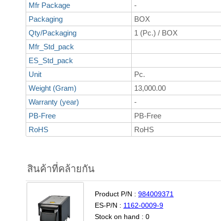
Mfr Package
-
Packaging
BOX
Qty/Packaging
1 (Pc.) / BOX
Mfr_Std_pack
ES_Std_pack
Unit
Pc.
Weight (Gram)
13,000.00
Warranty (year)
-
PB-Free
PB-Free
RoHS
RoHS
สินค้าที่คล้ายกัน
Product P/N :
984009371
ES-P/N :
1162-0009-9
Stock on hand : 0