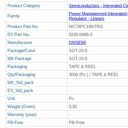
Product Category
Semiconductors - Integrated Cir
Power Management Integrated C
Family
Regulator - Linears
Product Part No.
MC78PC18NTRG
ES Part No.
0235-0466-3
Manufacturer
ONSEMI
Package/Case
SOT-23-5
Mfr Package
SOT-23-5
Packaging
TAPE & REEL
Qty/Packaging
3000 (Pc.) / TAPE & REEL
Mfr_Std_pack
ES_Std_pack
Unit
Pc.
Weight (Gram)
0.30
Warranty (year)
-
PB-Free
PB-Free