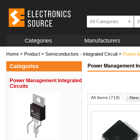
All Categories
▼
Categories
Manufacturers
Home
>
Product
>
Semiconductors - Integrated Circuit
>
Power M
Categories
Power Management Int
Power Management Integrated
Circuits
All Items (719)
New 