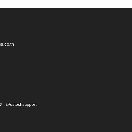
s.co.th
ค : @estechsupport