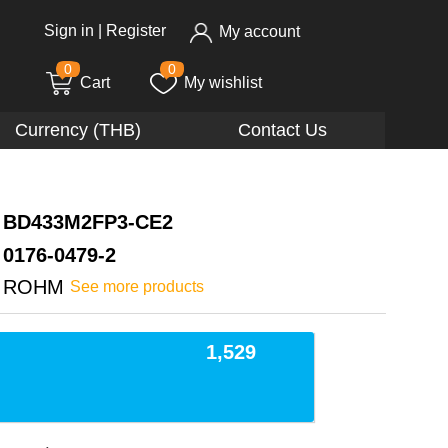
Sign in
|
Register
My account
0
0
Cart
My wishlist
Currency (THB)
Contact Us
BD433M2FP3-CE2
0176-0479-2
ROHM
See more products
1,529