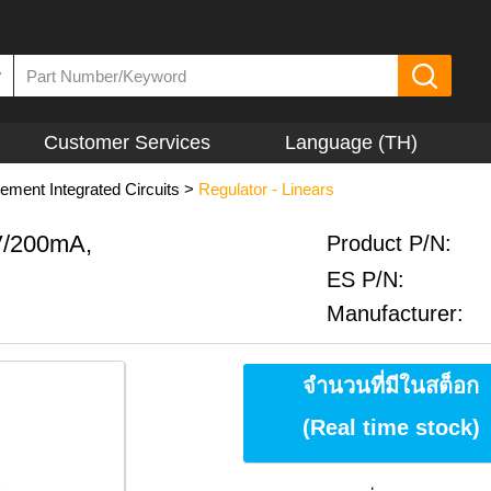
▼
Customer Services
Language (TH)
ment Integrated Circuits
>
Regulator - Linears
V/200mA,
Product P/N:
ES P/N:
Manufacturer:
จำนวนที่มีในสต็อก
(Real time stock)