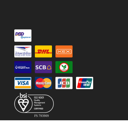
FS 793909