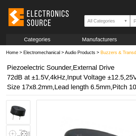
All Categories
▼
Categories
Manufacturers
Home
>
Electromechanical
>
Audio Products
>
Buzzers & Trans
Piezoelectric Sounder,External Drive
72dB at ±1.5V,4kHz,Input Voltage ±12.5,2
Size 17x8.2mm,Lead length 6.5mm,Pitch 1