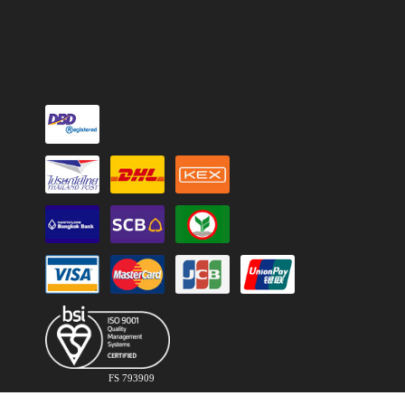
FS 793909