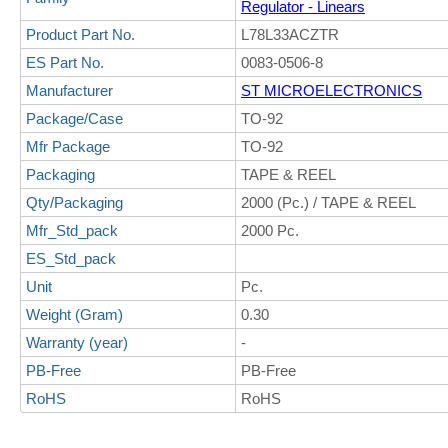
Regulator - Linears
Product Part No.
L78L33ACZTR
ES Part No.
0083-0506-8
Manufacturer
ST MICROELECTRONICS
Package/Case
TO-92
Mfr Package
TO-92
Packaging
TAPE & REEL
Qty/Packaging
2000 (Pc.) / TAPE & REEL
Mfr_Std_pack
2000 Pc.
ES_Std_pack
Unit
Pc.
Weight (Gram)
0.30
Warranty (year)
-
PB-Free
PB-Free
RoHS
RoHS