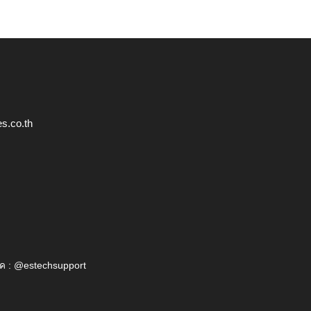
s.co.th
ค : @estechsupport