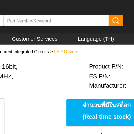
▼
Customer Services
Language (TH)
ment Integrated Circuits
>
LED Drivers
 16bit,
Product P/N:
1MHz,
ES P/N:
Manufacturer:
จำนวนที่มีในสต็อก
(Real time stock)