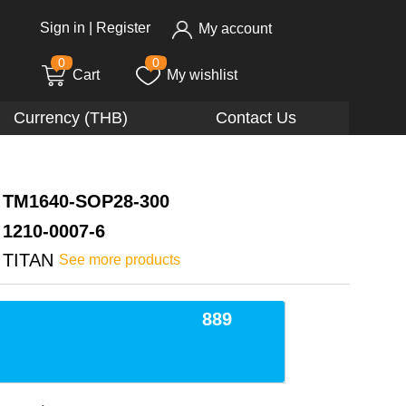
Sign in
|
Register
My account
0
0
Cart
My wishlist
Currency (THB)
Contact Us
TM1640-SOP28-300
1210-0007-6
TITAN
See more products
889