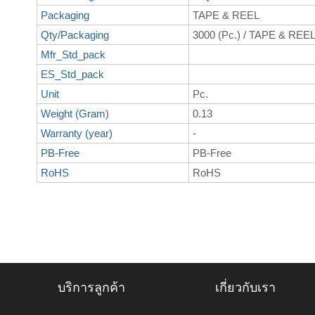
Packaging
TAPE & REEL
Qty/Packaging
3000 (Pc.) / TAPE & REE
Mfr_Std_pack
ES_Std_pack
Unit
Pc.
Weight (Gram)
0.13
Warranty (year)
-
PB-Free
PB-Free
RoHS
RoHS
บริการลูกค้า
เกี่ยวกับเรา