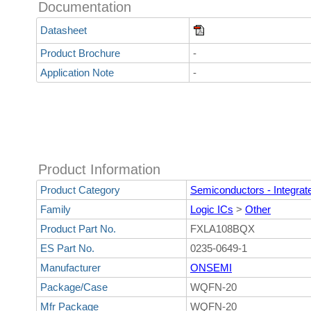
Documentation
Datasheet
Product Brochure
-
Application Note
-
Product Information
Product Category
Semiconductors - Integrate
Family
Logic ICs
>
Other
Product Part No.
FXLA108BQX
ES Part No.
0235-0649-1
Manufacturer
ONSEMI
Package/Case
WQFN-20
Mfr Package
WQFN-20