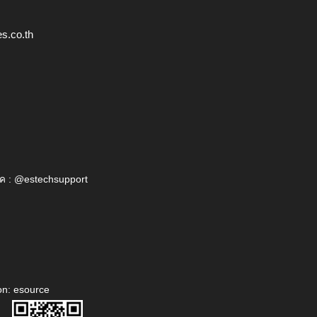
s.co.th
ค : @estechsupport
on: esource