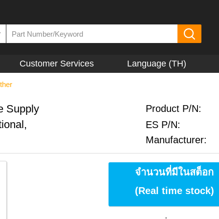
▼
Customer Services
Language (TH)
ther
le Supply
Product P/N:
ional,
ES P/N:
Manufacturer:
จำนวนที่มีในสต็อก
(Real time stock)