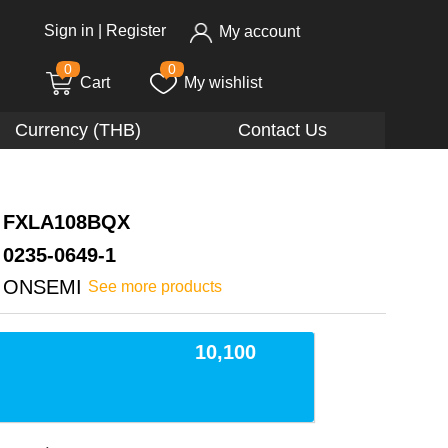
Sign in
|
Register
My account
0
0
Cart
My wishlist
Currency (THB)
Contact Us
FXLA108BQX
0235-0649-1
ONSEMI
See more products
10,100