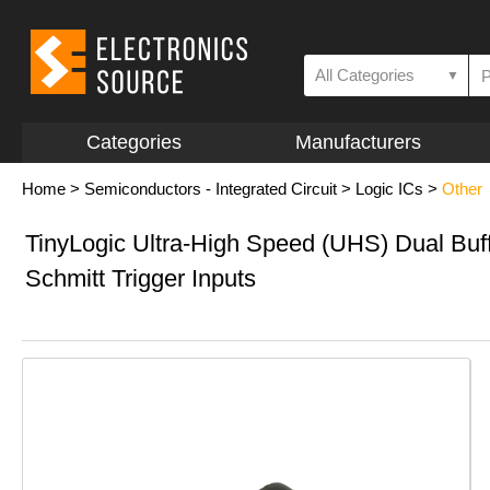
All Categories
▼
Categories
Manufacturers
Home
>
Semiconductors - Integrated Circuit
>
Logic ICs
>
Other
TinyLogic Ultra-High Speed (UHS) Dual Buff
Schmitt Trigger Inputs