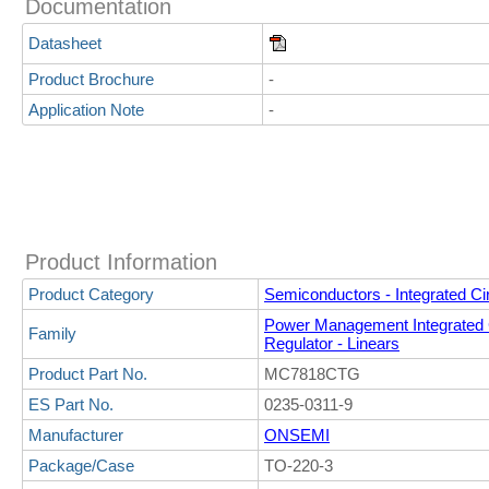
Documentation
Datasheet
Product Brochure
-
Application Note
-
Product Information
Product Category
Semiconductors - Integrated Cir
Power Management Integrated C
Family
Regulator - Linears
Product Part No.
MC7818CTG
ES Part No.
0235-0311-9
Manufacturer
ONSEMI
Package/Case
TO-220-3