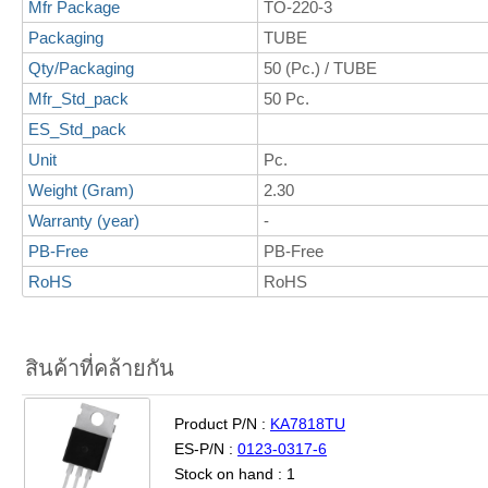
Mfr Package
TO-220-3
Packaging
TUBE
Qty/Packaging
50 (Pc.) / TUBE
Mfr_Std_pack
50 Pc.
ES_Std_pack
Unit
Pc.
Weight (Gram)
2.30
Warranty (year)
-
PB-Free
PB-Free
RoHS
RoHS
สินค้าที่คล้ายกัน
Product P/N :
KA7818TU
ES-P/N :
0123-0317-6
Stock on hand : 1