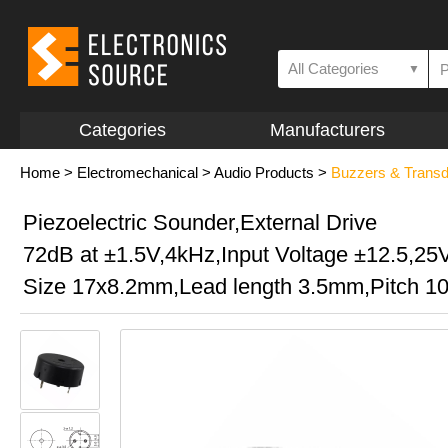
All Categories
▼
Categories
Manufacturers
Home
>
Electromechanical
>
Audio Products
>
Buzzers & Trans
Piezoelectric Sounder,External Drive
72dB at ±1.5V,4kHz,Input Voltage ±12.5,2
Size 17x8.2mm,Lead length 3.5mm,Pitch 1