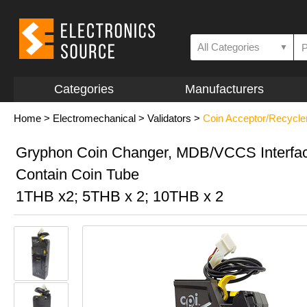
All Categories
▼
Categories
Manufacturers
Home
>
Electromechanical
>
Validators
>
Coin Acceptor/Recycle
Gryphon Coin Changer, MDB/VCCS Interfa
Contain Coin Tube
1THB x2; 5THB x 2; 10THB x 2