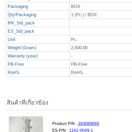
Packaging
BOX
Qty/Packaging
1 (Pc.) / BOX
Mfr_Std_pack
ES_Std_pack
Unit
Pc.
Weight (Gram)
2,500.00
Warranty (year)
-
PB-Free
PB-Free
RoHS
RoHS
สินค้าที่เกี่ยวข้อง
Product P/N :
263069065
ES-P/N :
1162-0049-1