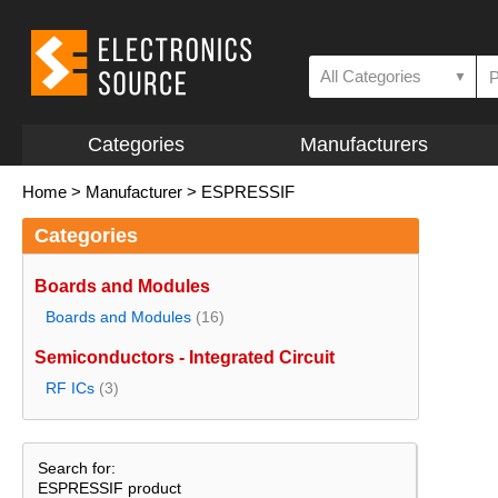
All Categories
▼
Categories
Manufacturers
Home
>
Manufacturer
>
ESPRESSIF
Categories
Boards and Modules
Boards and Modules
(16)
Semiconductors - Integrated Circuit
RF ICs
(3)
Search for:
ESPRESSIF product