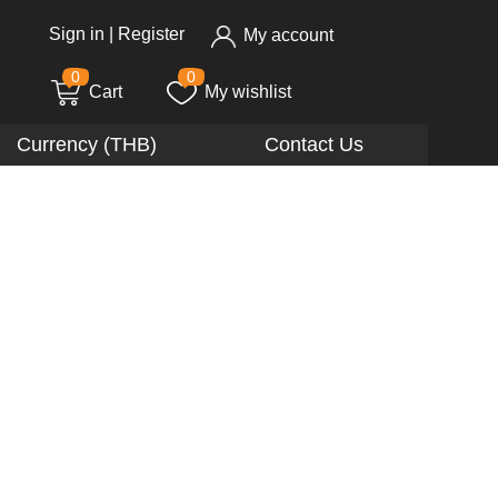
Sign in
|
Register
My account
0
0
Cart
My wishlist
Currency (THB)
Contact Us