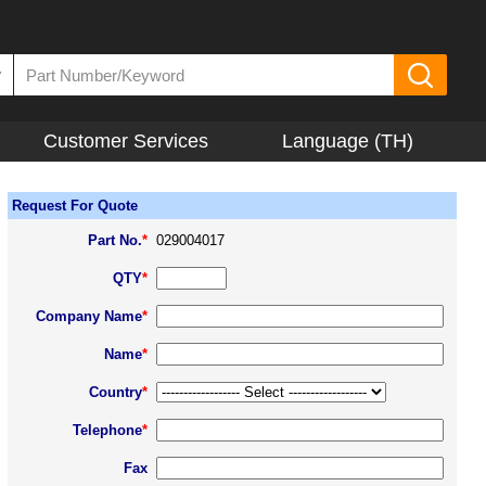
▼
Customer Services
Language (TH)
Request For Quote
Part No.
*
029004017
QTY
*
Company Name
*
Name
*
Country
*
Telephone
*
Fax