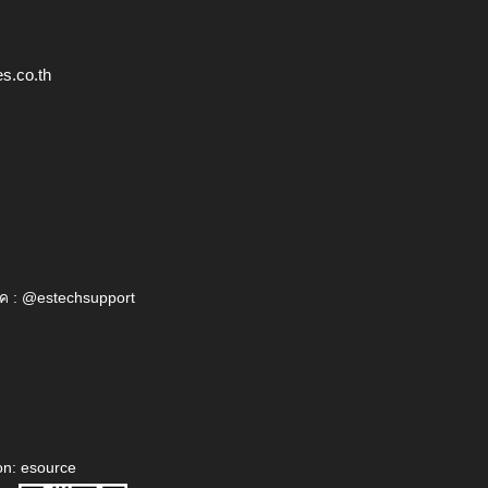
s.co.th
ค : @estechsupport
on: esource